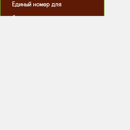
Единый номер для
бронирования
+78633033863 ✅
Б л о г
Фан-Блог парка Лога