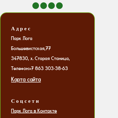
А д р е с
Парк Лога
Большевистская,77
347830
,
х. Старая Станица
,
Телефон:
+7 863 303-38-63
Карта сайта
С о ц с е т и
Парк Лога в Контакте