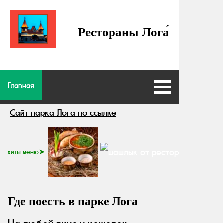
Рестораны Лога́
Главная
Сайт парка Лога по ссылке
хиты меню➤
Где поесть в парке Лога