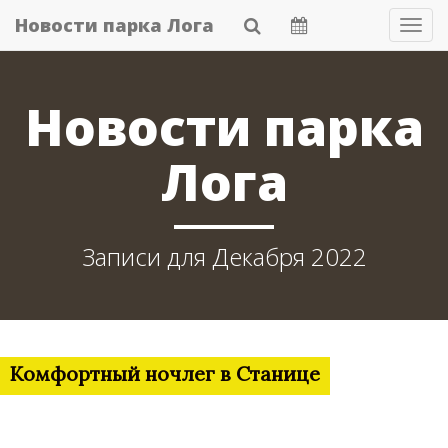
Skip
Новости парка Лога
Tog
to
Navi
main
content
Новости парка
Лога
Записи для Декабря 2022
Комфортный ночлег в Станице